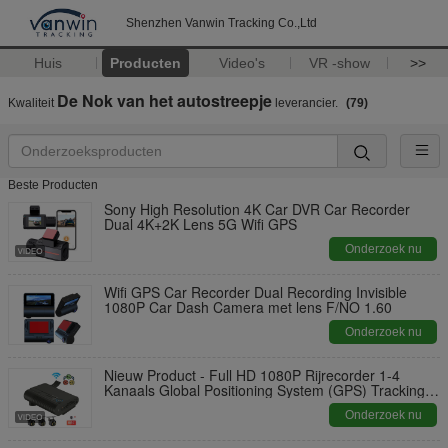
Shenzhen Vanwin Tracking Co.,Ltd
Huis
Producten
Video's
VR -show
>>
De Nok van het autostreepje
Kwaliteit
leverancier.
(79)
Beste Producten
Sony High Resolution 4K Car DVR Car Recorder
Dual 4K+2K Lens 5G Wifi GPS
Onderzoek nu
Wifi GPS Car Recorder Dual Recording Invisible
1080P Car Dash Camera met lens F/NO 1.60
Onderzoek nu
Nieuw Product - Full HD 1080P Rijrecorder 1-4
Kanaals Global Positioning System (GPS) Tracking
Voertuigcamera
Onderzoek nu