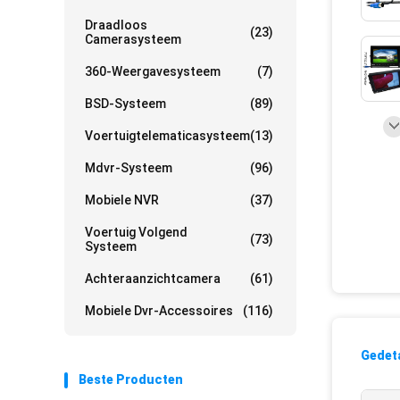
Draadloos
(23)
Camerasysteem
360-Weergavesysteem
(7)
BSD-Systeem
(89)
Voertuigtelematicasysteem
(13)
Mdvr-Systeem
(96)
Mobiele NVR
(37)
Voertuig Volgend
(73)
Systeem
Achteraanzichtcamera
(61)
Mobiele Dvr-Accessoires
(116)
Gedeta
Beste Producten