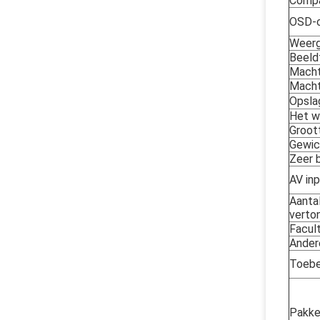
Compa
OSD-c
Weer
Beeld
Macht
Macht
Opsla
Het w
Groot
Gewic
Zeer b
AV in
Aanta
verto
Facul
Ander
Toebe
Pakke