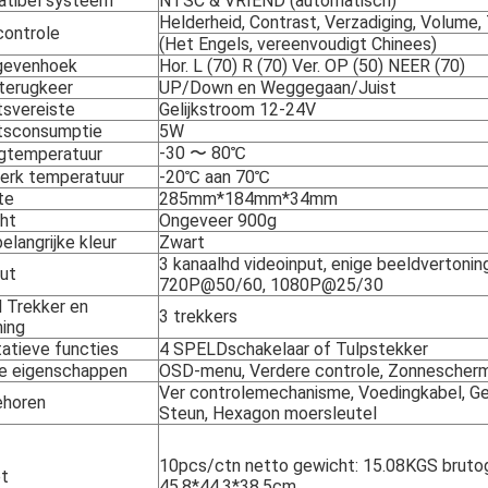
tibel systeem
NTSC & VRIEND (automatisch)
Helderheid, Contrast, Verzadiging, Volume, 
ontrole
(Het Engels, vereenvoudigt Chinees)
gevenhoek
Hor. L (70) R (70) Ver. OP (50) NEER (70)
terugkeer
UP/Down en Weggegaan/Juist
svereiste
Gelijkstroom 12-24V
sconsumptie
5W
-30 〜 80℃
gtemperatuur
erk temperatuur
-20℃ aan 70℃
te
285mm*184mm*34mm
ht
Ongeveer 900g
elangrijke kleur
Zwart
3 kanaalhd videoinput, enige beeldvertoni
put
720P@50/60, 1080P@25/30
l Trekker en
3 trekkers
ning
tatieve functies
4 SPELDschakelaar of Tulpstekker
e eigenschappen
OSD-menu, Verdere controle, Zonnescher
Ver controlemechanisme, Voedingkabel, Geb
horen
Steun, Hexagon moersleutel
10pcs/ctn netto gewicht: 15.08KGS bruto
t
45.8*44.3*38.5cm