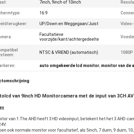
aat:
7inch, 9inch of 10inch
Resolu
chermtype:
16:9
Connec
eldterugkeer:
UP/Down en Weggegaan/Juist
Video-
Facultatieve
amera:
Voedin
voorzijde/kant/achtergedeelte
mpatibel
NTSC & VRIEND (automatisch)
1080P
ysteem:
rkeren:
auto omgekeerde lcd monitor
,
monitor van de 
ctomschrijving
tolcd van 9inch HD Monitorcamera met de input van 3CH AV
es
itor van 1.The AHD heeft 3 HD videoinput, betekent het het 3 AHD-came
4V.
en ook normale monitor voor facultatief, als 5inch, 7 duim, 9 duim, 10,