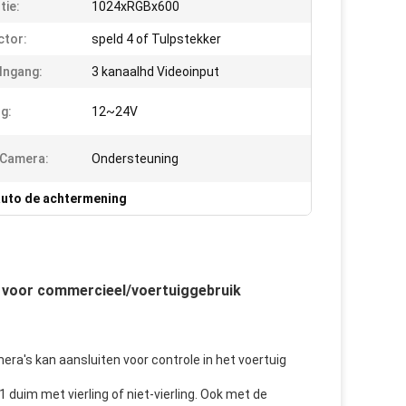
tie:
1024xRGBx600
tor:
speld 4 of Tulpstekker
Ingang:
3 kanaalhd Videoinput
g:
12~24V
 Camera:
Ondersteuning
auto de achtermening
 voor commercieel/voertuiggebruik
ra's kan aansluiten voor controle in het voertuig
1 duim met vierling of niet-vierling. Ook met de