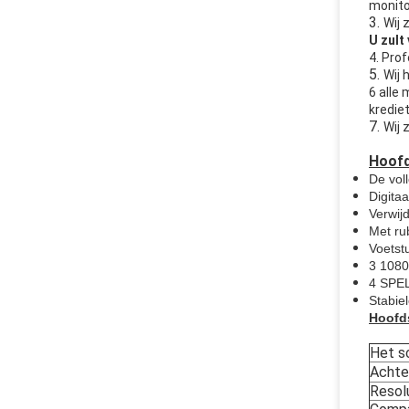
monito
3.
Wij 
U zult
4. Pro
5.
Wij 
6 alle
krediet
7.
Wij 
Hoofd
De vol
Digita
Verwijd
Met ru
Voetst
3 1080
4 SPEL
Stabiel
Hoofds
Het s
Achte
Resol