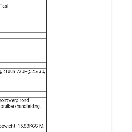
Taal
ng, steun 720P@25/30,
montwerp rond
ruikershandleiding,
gewicht: 15.88KGS M: