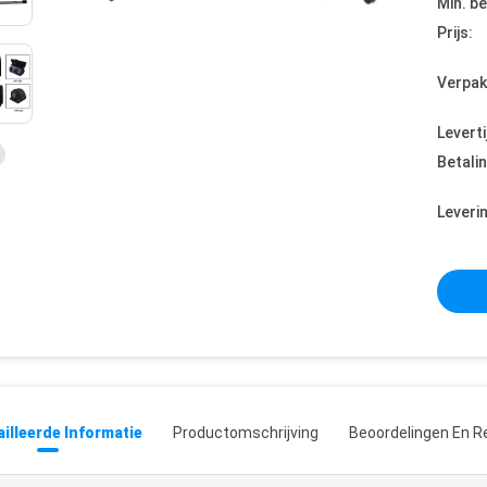
Min. be
Prijs:
Verpak
Leverti
Betali
Leveri
illeerde Informatie
Productomschrijving
Beoordelingen En R