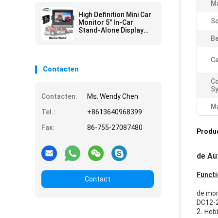
M
High Definition Mini Car
S
Monitor 5" In-Car
Stand-Alone Display
Voor Taxi Bus Truck
Be
C
Contacten
Co
S
Contacten:
Ms. Wendy Chen
Ma
Tel.:
+8613640968399
Fax:
86-755-27087480
Produ
de Au
Functi
Contact
de mon
DC12-2
2.
Hebb