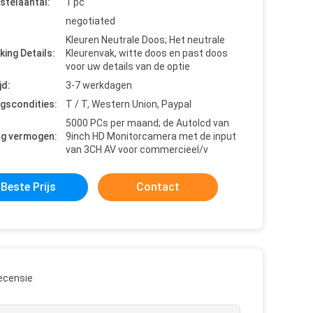
stelaantal:
1 pc
negotiated
Kleuren Neutrale Doos; Het neutrale
king Details:
Kleurenvak, witte doos en past doos
voor uw details van de optie
jd:
3-7 werkdagen
ngscondities:
T / T, Western Union, Paypal
5000 PCs per maand; de Autolcd van
ng vermogen:
9inch HD Monitorcamera met de input
van 3CH AV voor commercieel/v
Beste Prijs
Contact
ecensie