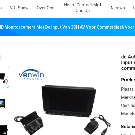
Neem Contact Met
s
VR -show
Over Ons
Nieuws
Ons Op
 HD Monitorcamera Met De Input Van 3CH AV Voor Commercieel/voert
de Au
input
comme
Produc
Plaats
Merkn
Certifi
Model
Betale