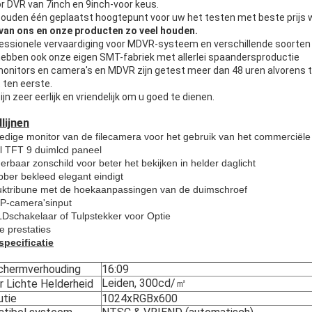
r DVR van 7inch en 9inch-voor keus.
zouden één geplaatst hoogtepunt voor uw het testen met beste prijs w
 van ons en onze producten zo veel houden.
fessionele vervaardiging voor MDVR-systeem en verschillende soorten 
hebben ook onze eigen SMT-fabriek met allerlei spaandersproductie
 monitors en camera's en MDVR zijn getest meer dan 48 uren alvorens te
 ten eerste.
zijn zeer eerlijk en vriendelijk om u goed te dienen.
lijnen
ledige monitor van de filecamera voor het gebruik van het commerciële
al TFT 9 duimlcd paneel
erbaar zonschild voor beter het bekijken in helder daglicht
bber bekleed elegant eindigt
uktribune met de hoekaanpassingen van de duimschroef
P-camera'sinput
Dschakelaar of Tulpstekker voor Optie
e prestaties
pecificatie
chermverhouding
16:09
Leiden, 300cd/㎡
r Lichte Helderheid
utie
1024xRGBx600