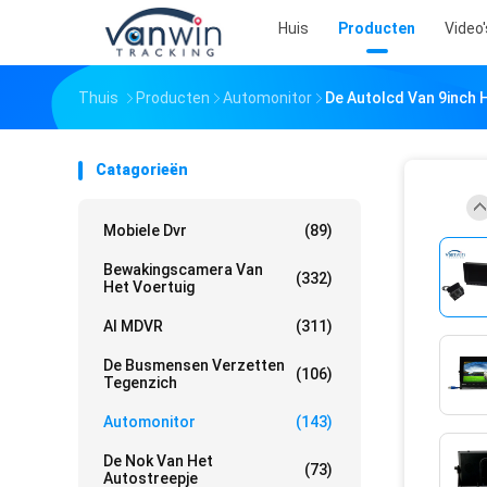
Huis
Producten
Video'
Thuis
Producten
Automonitor
De Autolcd Van 9inch
Catagorieën
Mobiele Dvr
(89)
Bewakingscamera Van
(332)
Het Voertuig
AI MDVR
(311)
De Busmensen Verzetten
(106)
Tegenzich
Automonitor
(143)
De Nok Van Het
(73)
Autostreepje