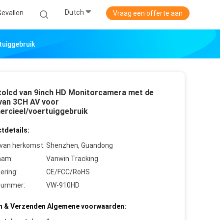
Dutch
Gevallen
Vraag een offerte aan
uiggebruik
tolcd van 9inch HD Monitorcamera met de
 van 3CH AV voor
rcieel/voertuiggebruik
tdetails:
 van herkomst:
Shenzhen, Guandong
aam:
Vanwin Tracking
cering:
CE/FCC/RoHS
nummer:
VW-910HD
n & Verzenden Algemene voorwaarden: