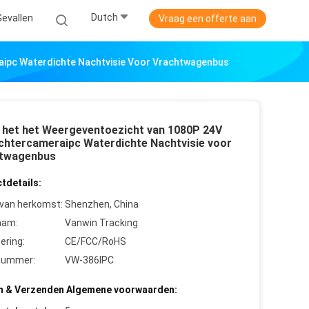
Dutch
Gevallen
Vraag een offerte aan
aipc Waterdichte Nachtvisie Voor Vrachtwagenbus
n het het Weergeventoezicht van 1080P 24V
chtercameraipc Waterdichte Nachtvisie voor
twagenbus
tdetails:
 van herkomst:
Shenzhen, China
aam:
Vanwin Tracking
cering:
CE/FCC/RoHS
nummer:
VW-386IPC
n & Verzenden Algemene voorwaarden: