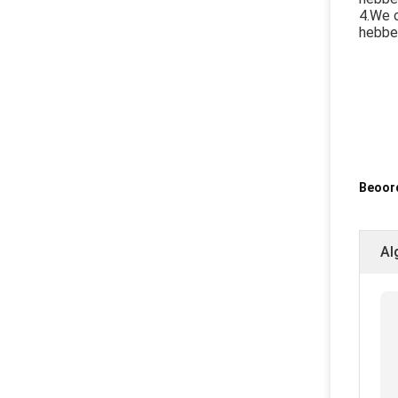
4.We 
hebbe
Beoord
Al