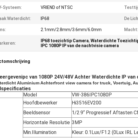
V-Systeem:
VRIEND of NTSC
Testtij
ak Waterdicht:
IP68
De Lic
ns:
2.1mm/2.8mm/3.6mm/6.0mm
Macht
IP68 toezichtip Camera
,
Waterdichte Toezicht
rkeren:
IPC 1080P IP van de nachtvisie camera
ctomschrijving
eergevenipc van 1080P 24V/48V Achter Waterdichte IP van
erdicht Aluminium Achterfront view camera for truck, Voertuig, A
specificaties
Model
VW-386IPC1080P
Hoofdbewerker
Hi3516EV200
Beeldsensor
1/2.9“ Progressief Aftasten
Horizontale Resolutie
3MP
Min.Illumination
Kleur: 0.1Lux/F1.2 (0Lux IRL L