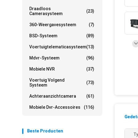
Draadloos
(23)
Camerasysteem
360-Weergavesysteem
(7)
BSD-Systeem
(89)
Voertuigtelematicasysteem
(13)
Mdvr-Systeem
(96)
Mobiele NVR
(37)
Voertuig Volgend
(73)
Systeem
Achteraanzichtcamera
(61)
Mobiele Dvr-Accessoires
(116)
Gedeta
Beste Producten
Ty