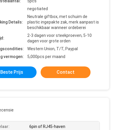
stelaantal:
5pcs
negotiated
Neutrale giftbox, met schuim de
king Details:
plastic ingepakte zak, merk aanpast is
beschikbaar wanneer ordeberei
2-3 dagen voor steekproeven, 5-10
jd:
dagen voor grote orden
ngscondities:
Western Union, T/T, Paypal
ng vermogen:
5,000pcs per maand
Beste Prijs
Contact
ecensie
laar:
6pin of RJ45-haven