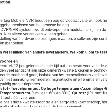
ertuig Mobiele NVR houdt een oog op vlootactiva terwijl ook het
ggebeurtenissen van het grootste belang.
DVR/NVR-systeem wordt ontworpen om modulair te zijn en de n
. Niet alleen verstrekken wij een geheel
stelling van hardwareoplossingen, maar onze software zijn con
ensbehoeften.
ijn verschillend van andere leveranciers. Welkom u om te test
voordelen
erstrek 12 jaar geleden de hele tijd autocamera's voor vele de 
en veel aandacht aan onze camera'skwaliteit, keuren a-technolo
leerde mainboard goed, isolatie van het cameralichaam van bov
er niet aanraking, verhinderen magnetische interferentie en verz
gvuldig productieproces:
stof- Toebehorentest Op hoge temperatuur-Assemblage-Ge
Temperatuurtest
(simuleer -60℃to 80℃)-
QA test
(IRL met fu
ct tests één voor één.
 ons strikte kwaliteitscontrole en zorgvuldig vakmanschap, hou
 alle cliënten met ons de hele tijd samengewerkt.