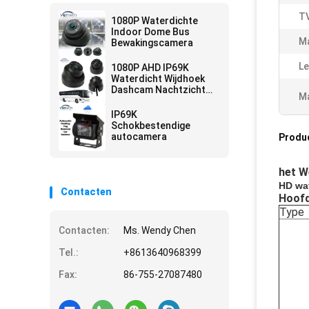
T
1080P Waterdichte
Indoor Dome Bus
Ma
Bewakingscamera
Le
1080P AHD IP69K
Waterdicht Wijdhoek
Dashcam Nachtzicht
Ma
Auto Dome Camera
IP69K
Schokbestendige
autocamera
Produ
het W
HD wat
Contacten
Hoofd
Type
Contacten:
Ms. Wendy Chen
Tel.:
+8613640968399
Fax:
86-755-27087480