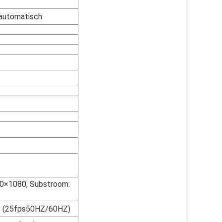
 automatisch
0×1080, Substroom:
 (25fps50HZ/60HZ)