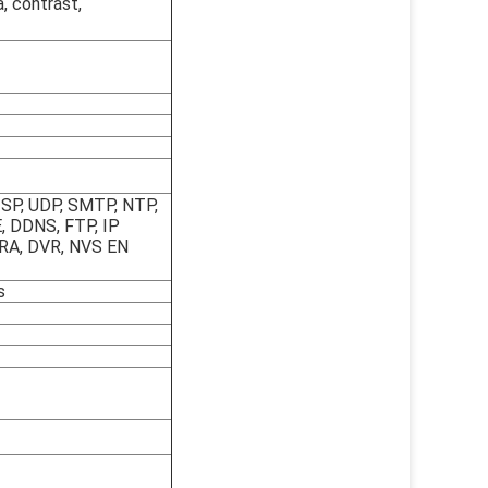
a, contrast,
SP, UDP, SMTP, NTP,
, DDNS, FTP, IP
A, DVR, NVS EN
s