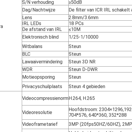
S/N verhouding
≥50dB
Dag/Nachtwijze
De filter van ICR IRL schakelt
Lens
2.8mm/3.6mm
IRL LEDs
18 PCs
ra
De afstand van IRL
≤10M
Elektronisch blind
1/25-1/10000
Witbalans
Steun
BLC
Steun
Lawaaivermindering
Steun 3D NR
WDR
Steun D-DWR
Motieopsporing
Steun
Privacyschuilplaats
Steun 4 gebieden
Videocompressienorm
H.264, H.265
Hoofdstroom: 2304×1296,192
Videoresolutie
704*576, 640*360, 352*288
Videoframetarief
3MP (20fps50HZ/60HZ), 2MP