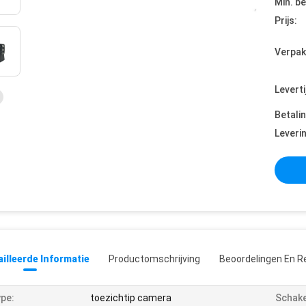
Min. be
Prijs:
Verpak
Leverti
Betali
Leveri
illeerde Informatie
Productomschrijving
Beoordelingen En R
pe:
toezichtip camera
Schake