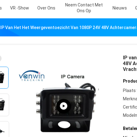
Neem Contact Met
s
VR -show
Over Ons
Nieuws
Ons Op
IP Van Het Het Weergeventoezicht Van 1080P 24V 48V Achtercamer
IP va
48V A
Vrach
Produc
Plaats
Merkn
Certifi
Model
Betale