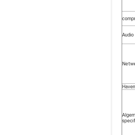
compr
Audio
Netwe
Have
Alge
specif