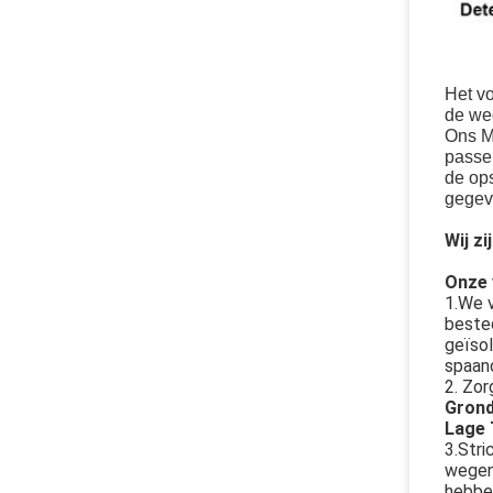
Het vo
de we
Ons M
passen
de op
gegev
Wij z
Onze 
1.We v
bested
geïso
spaand
2. Zor
Grond
Lage 
3.Stri
wegens
hebben