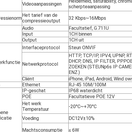
Helderheid, saturability, chrom
Videoaanpassingen
scherpteaanpassing
Het tarief van de
essienorm
32 Kbps~16Mbps
compressieoutput
Audio
Facultatief, G.711U
Input
1CH binnen
Output
1CH uit
Interfaceprotocol
Steun ONVIF
HTTP, TCP/IP, IPV4, UPNP, RT
DHCP, DNS, IP FILTER, PPPOE
rkfunctie
Netwerkprotocol
ZOEKEN (STEUNp6s IP CAMER
ENZ.)
Cliënt
iPhone, iPad, Android, Wind ow
n
Ethernet
RJ-45 10M/100M
IP-geschat
IP68 waterdicht
POE
Facultatieve POE 12V
Het werk
-20°C~+70°C
Temperatuur
mene
icatie
Voeding
DC12V±10%
Machtsconsumptie
≤ 6W