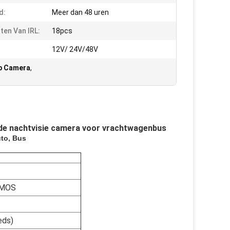
d:
Meer dan 48 uren
hten Van IRL:
18pcs
:
12V/ 24V/48V
ip Camera
,
 de nachtvisie camera voor vrachtwagenbus
uto, Bus
 CMOS
eds)