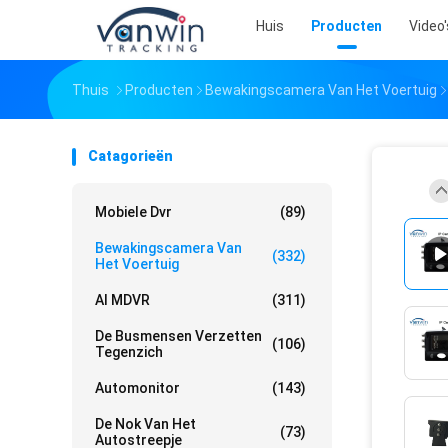
Huis
Producten
Video'
Thuis
Producten
Bewakingscamera Van Het Voertuig
Catagorieën
Mobiele Dvr
(89)
Bewakingscamera Van
(332)
Het Voertuig
AI MDVR
(311)
De Busmensen Verzetten
(106)
Tegenzich
Automonitor
(143)
De Nok Van Het
(73)
Autostreepje