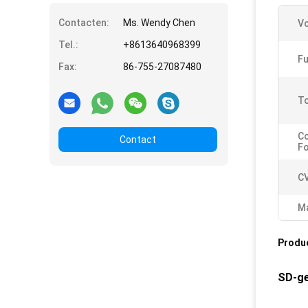
Contacten:
Ms. Wendy Chen
Vo
Tel.:
+8613640968399
Fu
Fax:
86-755-27087480
To
C
Contact
F
CV
Ma
Produ
SD-ge