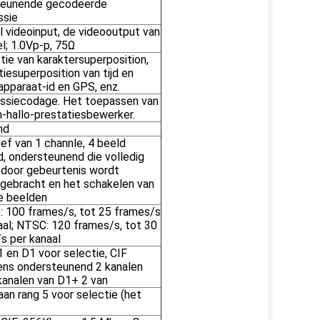
teunende gecodeerde
ssie
l videoinput, de videooutput van
l; 1.0Vp-p, 75Ω
tie van karaktersuperposition,
tiesuperposition van tijd en
apparaat-id en GPS, enz.
ssiecodage. Het toepassen van
on-hallo-prestatiesbewerker.
nd
ef van 1 channle, 4 beeld
d, ondersteunend die volledig
door gebeurtenis wordt
ebracht en het schakelen van
e beelden
 100 frames/s, tot 25 frames/s
aal; NTSC: 120 frames/s, tot 30
s per kanaal
1 en D1 voor selectie, CIF
ns ondersteunend 2 kanalen
kanalen van D1+ 2 van
aan rang 5 voor selectie (het