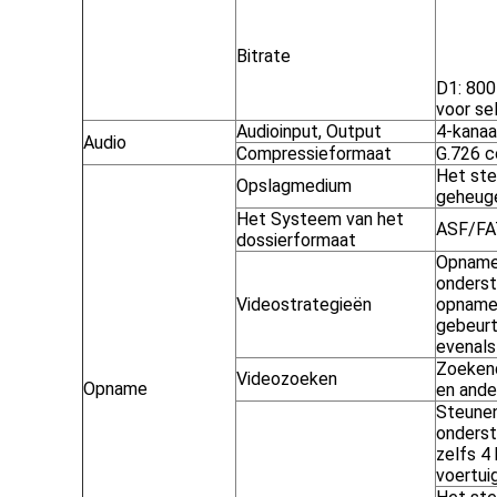
Bitrate
D1: 800
voor se
Audioinput, Output
4-kanaa
Audio
Compressieformaat
G.726 
Het ste
Opslagmedium
geheuge
Het Systeem van het
ASF/FA
dossierformaat
Opname 
onderst
Videostrategieën
opname,
gebeurt
evenal
Zoekend
Videozoeken
Opname
en ande
Steunen
onderst
zelfs 4
voertui