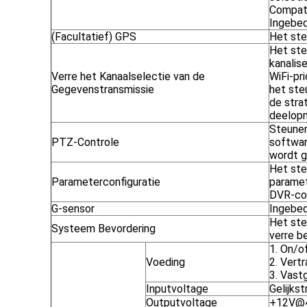
Compat
Ingebed
(Facultatief) GPS
Het st
Het ste
kanalis
Verre het Kanaalselectie van de
WiFi-pri
Gegevenstransmissie
het ste
de stra
deelop
Steunen
PTZ-Controle
softwar
wordt g
Het ste
Parameterconfiguratie
paramet
DVR-co
G-sensor
Ingebe
Het st
Systeem Bevordering
verre b
1. On/o
Voeding
2. Vertr
3. Vast
Inputvoltage
Gelijks
Outputvoltage
+12V@4