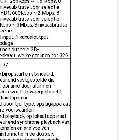
CIF: 256Kbps ~ 1,5 Mbps, 8
niveaubitrate voor selectie
HD1: 600Kbps ~ 2 Mbps, 8
niveaubitrate voor selectie
Kbps ~ 3Mbps, 8 niveaubitrate
lectie
l input, 1 kanaaloutput
codage
unen dubbele SD-
nkaart, welke steunen tot 32G
T32
bij opstarten standaard,
eunend vastgestelde die
 opname door alarm en
enis wordt teweeggebracht,
s handopname
 door tijd, type, opslagapparaat
re voorwaarden
d playback op lokaal apparaat,
eunend synchrone playback van
 kanalen en analyse van
ginformatie in de dossiers