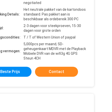
negotiated
Het neutrale pakket van de kartondoos
king Details:
standaard. Pas pakket aan is
beschikbaar als ordebereik 300 PC
2-3 dagen voor steekproeven, 15-30
jd:
dagen voor grote orden
ngscondities:
T / T of Western Union of paypal
5,000pcs per maand; SD-
geheugenkaart MDVR met de Playback
ng vermogen:
Mobiele DVR van de wifi3g 4G GPS
Steun 4CH
Beste Prijs
Contact