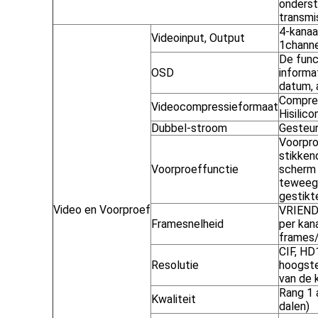
onders
transmi
4-kanaa
Videoinput, Output
1channe
De func
OSD
informa
datum, 
Compre
Videocompressieformaat
Hisilic
Dubbel-stroom
Gesteu
Voorpro
stikken
Voorproeffunctie
scherm 
teweegg
gestikt
Video en Voorproef
VRIEND:
Framesnelheid
per kan
frames/
CIF, HD
Resolutie
hoogste
van de 
Rang 1 
Kwaliteit
dalen)