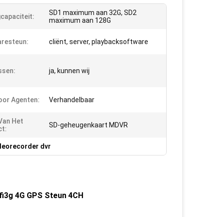
SD1 maximum aan 32G, SD2
capaciteit:
maximum aan 128G
resteun:
cliënt, server, playbacksoftware
ssen:
ja, kunnen wij
Voor Agenten:
Verhandelbaar
Van Het
SD-geheugenkaart MDVR
t:
deorecorder dvr
fi3g 4G GPS Steun 4CH