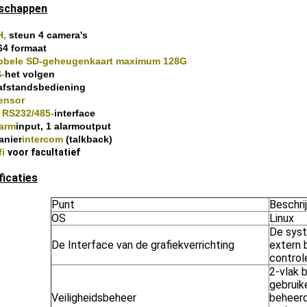
schappen
H
,
steun 4 camera's
64 formaat
bbele SD-geheugenkaart maximum 128G
-
het volgen
afstandsbediening
ensor
t
RS232/485-
interface
larm
input, 1 alarmoutput
anier
intercom
(talkback)
fi
voor facultatief
ficaties
Punt
Beschri
OS
Linux
De sys
De Interface van de grafiekverrichting
extern 
contro
2-vlak 
gebruik
Veiligheidsbeheer
beheer