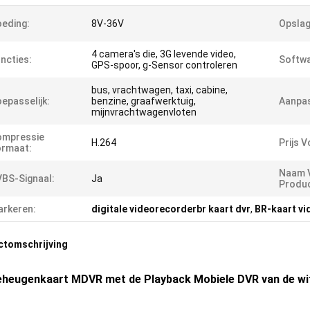
eding:
8V-36V
Opslag
4 camera's die, 3G levende video,
ncties:
Softwa
GPS-spoor, g-Sensor controleren
bus, vrachtwagen, taxi, cabine,
epasselijk:
benzine, graafwerktuig,
Aanpa
mijnvrachtwagenvloten
ompressie
H.264
Prijs 
ormaat:
Naam 
BS-Signaal:
Ja
Produc
rkeren:
digitale videorecorderbr kaart dvr
,
BR-kaart vi
ctomschrijving
heugenkaart MDVR met de Playback Mobiele DVR van de wi