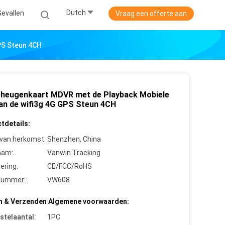
Dutch
Gevallen
Vraag een offerte aan
PS Steun 4CH
heugenkaart MDVR met de Playback Mobiele
an de wifi3g 4G GPS Steun 4CH
tdetails:
 van herkomst:
Shenzhen, China
aam:
Vanwin Tracking
cering:
CE/FCC/RoHS
nummer:
VW608
n & Verzenden Algemene voorwaarden:
stelaantal:
1PC