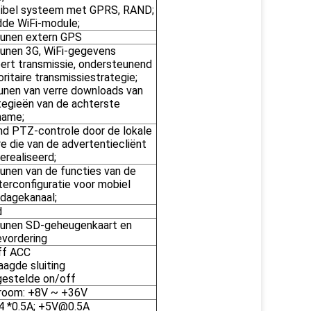
ibel systeem met GPRS, RAND;
de WiFi-module;
eunen extern GPS
unen 3G, WiFi-gegevens
eert transmissie, ondersteunend
oritaire transmissiestrategie;
unen van verre downloads van
tegieën van de achterste
name;
d PTZ-controle door de lokale
e die van de advertentiecliënt
erealiseerd;
unen van de functies van de
erconfiguratie voor mobiel
dagekanaal;
d
eunen SD-geheugenkaart en
evordering
ff ACC
aagde sluiting
gestelde on/off
troom: +8V ~ +36V
 *0.5A; +5V@0.5A