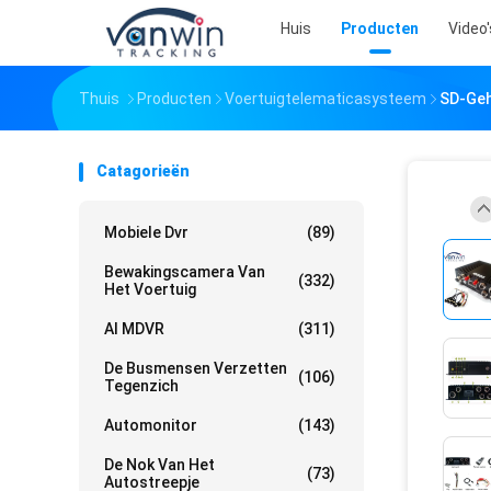
Huis
Producten
Video'
Thuis
Producten
Voertuigtelematicasysteem
SD-Geh
Catagorieën
Mobiele Dvr
(89)
Bewakingscamera Van
(332)
Het Voertuig
AI MDVR
(311)
De Busmensen Verzetten
(106)
Tegenzich
Automonitor
(143)
De Nok Van Het
(73)
Autostreepje