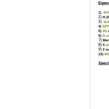
Eigen
1)
4C
2)
H.2
3)
du
4)
GPS
5)
3G
6)
G-s
7)
Me
8)
4
a
9)
2 m
10)
Wi
Speci