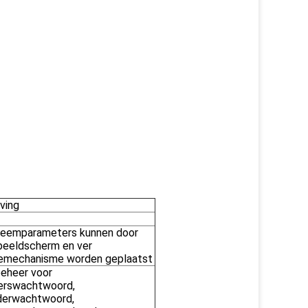
jving
teemparameters kunnen door
beeldscherm en ver
lemechanisme worden geplaatst
beheer voor
erswachtwoord,
derwachtwoord,