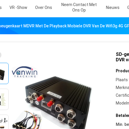
Neem Contact Met
s
VR -show
Over Ons
Nieuws
Ons Op
eugenkaart MDVR Met De Playback Mobiele DVR Van De Wifi3g 4G G
SD-ge
DVR v
Produc
Plaats
Merkn
Certifi
Model
Betale
Min. be