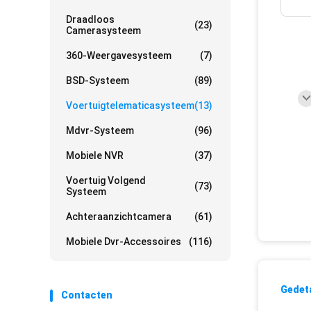
Draadloos
(23)
Camerasysteem
360-Weergavesysteem
(7)
BSD-Systeem
(89)
Voertuigtelematicasysteem
(13)
Mdvr-Systeem
(96)
Mobiele NVR
(37)
Voertuig Volgend
(73)
Systeem
Achteraanzichtcamera
(61)
Mobiele Dvr-Accessoires
(116)
Gedeta
Contacten