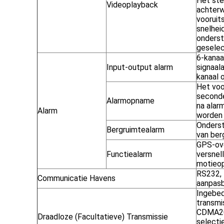
Het ste
Videoplayback
achterw
vooruits
snelheid
onderst
geselec
6-kanaa
Input-output alarm
signaal
kanaal 
Het voo
seconde
Alarmopname
na alar
Alarm
worden
Onders
Bergruimtealarm
van ber
GPS-ove
Functiealarm
versnel
motieop
RS232,
Communicatie Havens
aanpasb
Ingebed
transm
CDMA20
Draadloze (Facultatieve) Transmissie
selectie