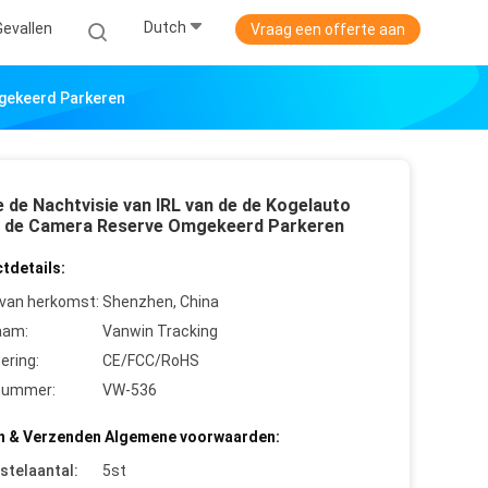
Dutch
Gevallen
Vraag een offerte aan
mgekeerd Parkeren
 de Nachtvisie van IRL van de de Kogelauto
 de Camera Reserve Omgekeerd Parkeren
tdetails:
 van herkomst:
Shenzhen, China
aam:
Vanwin Tracking
cering:
CE/FCC/RoHS
nummer:
VW-536
n & Verzenden Algemene voorwaarden:
stelaantal:
5st