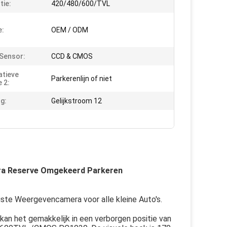
tie:
420/480/600/TVL
e:
OEM / ODM
Sensor:
CCD & CMOS
atieve
Parkerenlijn of niet
 2:
g:
Gelijkstroom 12
mera Reserve Omgekeerd Parkeren
iste Weergevencamera voor alle kleine Auto's.
an het gemakkelijk in een verborgen positie van