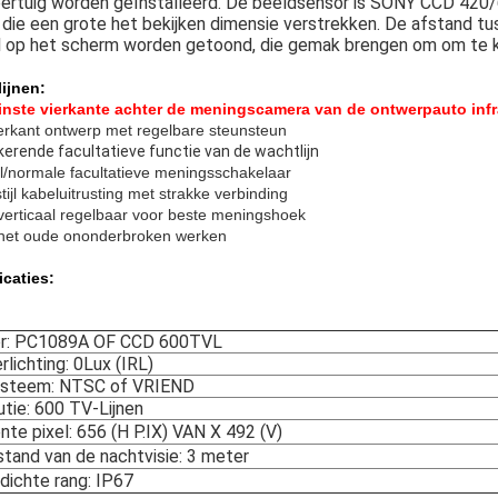
oertuig worden geïnstalleerd. De beeldsensor is SONY CCD 42
 die een grote het bekijken dimensie verstrekken. De afstand t
 op het scherm worden getoond, die gemak brengen om om te ker
lijnen:
inste vierkante achter de meningscamera van de ontwerpauto infr
ierkant ontwerp met regelbare steunsteun
erende facultatieve functie van de wachtlijn
l/normale facultatieve meningsschakelaar
ijl kabeluitrusting met strakke verbinding
verticaal regelbaar voor beste meningshoek
het oude ononderbroken werken
icaties:
r: PC1089A OF CCD 600TVL
rlichting: 0Lux (IRL)
steem: NTSC of VRIEND
tie: 600 TV-Lijnen
ënte pixel: 656 (H P.IX) VAN X 492 (V)
stand van de nachtvisie: 3 meter
dichte rang: IP67