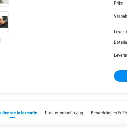
Prijs:
Verpak
Leverti
Betali
Leveri
illeerde Informatie
Productomschrijving
Beoordelingen En R