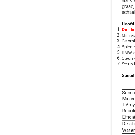
het v
graad,
schaal
Hoofd
De kle
Mini v
De omk
Spiege
BMW-st
Steun 
Steun 
Specif
Senso
Min ve
TV-sy
Resolu
Effici
De af
Water