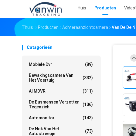
Huis
Producten
Video'
Thuis
Producten
Achteraanzichtcamera
Van De De N
Catagorieën
Mobiele Dvr
(89)
Bewakingscamera Van
(332)
Het Voertuig
AI MDVR
(311)
De Busmensen Verzetten
(106)
Tegenzich
Automonitor
(143)
De Nok Van Het
(73)
Autostreepje