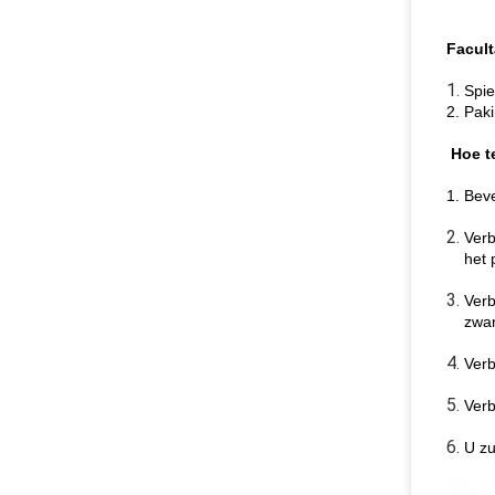
Facult
1.
Spie
2.
Paki
Hoe te
1. Bev
2.
Verb
het 
3.
Verb
zwar
4.
Verb
5.
Verb
6.
U zu