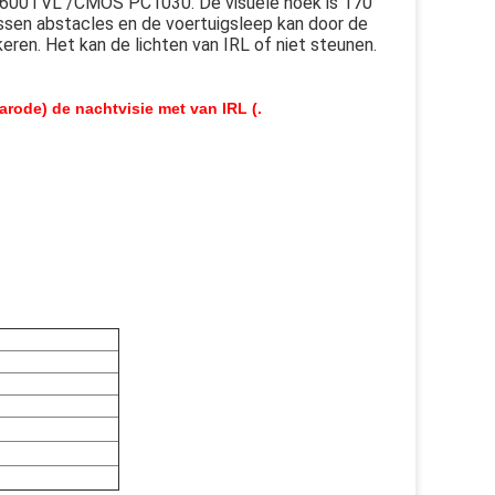
0/600TVL /CMOS PC1030. De visuele hoek is 170
ussen abstacles en de voertuigsleep kan door de
en. Het kan de lichten van IRL of niet steunen.
arode) de nachtvisie met van IRL (.