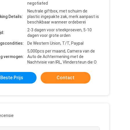
negotiated
Neutrale giftbox, met schuim de
king Details:
plastic ingepakte zak, merk aanpast is
beschikbaar wanneer ordeberei
2-3 dagen voor steekproeven, 5-10
jd:
dagen voor grote orden
ngscondities:
De Western Union, T/T, Paypal
5,000pcs per maand, Camera van de
ng vermogen:
Auto de Achtermening met de
Nachtvisie van IRL, Vlindersteun die O
Beste Prijs
Contact
ecensie