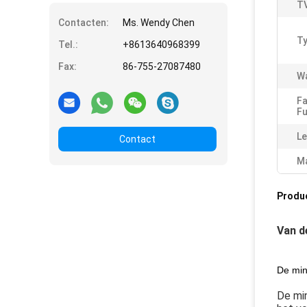
T
Contacten:
Ms. Wendy Chen
Ty
Tel.:
+8613640968399
Fax:
86-755-27087480
Wa
Fa
Fu
Le
Contact
Ma
Produ
Van d
De min
De min