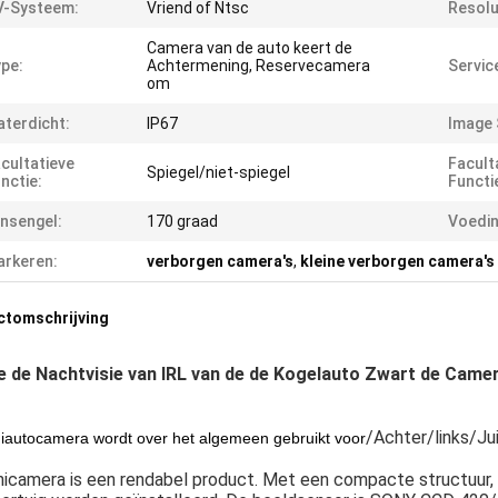
V-Systeem:
Vriend of Ntsc
Resolu
Camera van de auto keert de
pe:
Achtermening, Reservecamera
Servic
om
terdicht:
IP67
Image 
cultatieve
Facult
Spiegel/niet-spiegel
nctie:
Functie
nsengel:
170 graad
Voedin
rkeren:
verborgen camera's
,
kleine verborgen camera's
ctomschrijving
e de Nachtvisie van IRL van de de Kogelauto Zwart de Ca
/Achter/links/Ju
iautocamera wordt over het algemeen gebruikt voor
icamera is een rendabel product. Met een compacte structuur, k