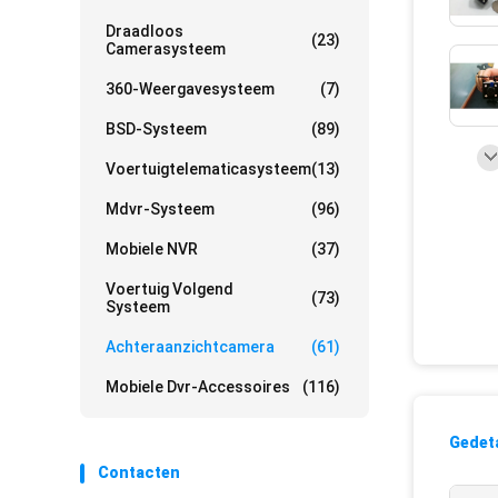
Draadloos
(23)
Camerasysteem
360-Weergavesysteem
(7)
BSD-Systeem
(89)
Voertuigtelematicasysteem
(13)
Mdvr-Systeem
(96)
Mobiele NVR
(37)
Voertuig Volgend
(73)
Systeem
Achteraanzichtcamera
(61)
Mobiele Dvr-Accessoires
(116)
Gedeta
Contacten