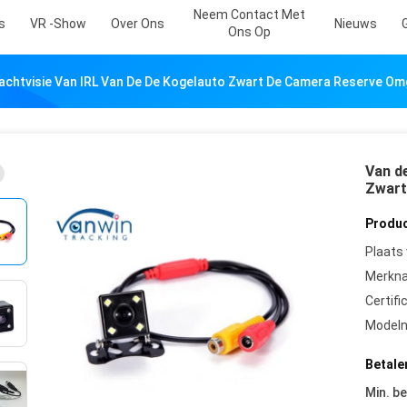
Neem Contact Met
s
VR -show
Over Ons
Nieuws
Ons Op
achtvisie Van IRL Van De De Kogelauto Zwart De Camera Reserve O
Van de
Zwart
Produc
Plaats
Merkn
Certifi
Model
Betale
Min. be