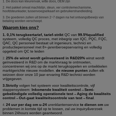
1.
De doos kan kleurenvak, witte doos, OEM zijn
2.
Het pakket omvat machtslijn, steun, ver controlemechanisme,
hoofdsteunkader, tussenvoegselkaart en gebruikershandleiding.
3.
De goederen zullen uit binnen 2~7 dagen na het ontvangstbewijs van
betaling worden verscheept.
Waarom kies ons?
1. 0,1% terugkeertarief, tarief-strikt
QC van
99.5%qualified
systeem, volledig QC proces, met inbegrip van IQC, PQC, FQC,
QAC, QC personeel bestaat uit ingenieurs, technici en
productiepersoneel met 8+-jarenberoepservaring en volledig
opgeleid om QC te leiden
25% de winst wordt geïnvesteerd in R&D20%
winst wordt
2.
geïnvesteerd in R&D om de marktvraag te ontmoeten,
concentreren wij ons op de markt terugkoppelen en ontwikkelen
marktgerichte nieuwe modellen.
de nieuwe punten
zullen elk
seizoen door onze 10 jaar-ervaring R&D technici worden
vrijgegeven.
3.Strictly
volgen het systeem voor kwaliteitscontrole, vijf
stappensysteem:
Inkomende kwaliteit control→Semi-
gebeëindigde volledig operationele test→Aging de kwaliteits
control→Out-gaat kwaliteitscontrole van test→final
.
24 uur per dag om u-24
urenklantenservice
te dienen om
uw
4.
problemen in kortste tijd op te lossen, zal uw inquiry&verzoek
binnen 24hours worden geantwoord.