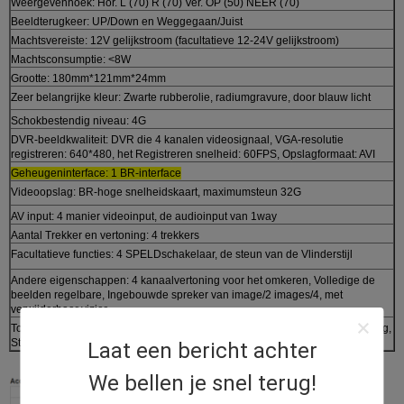
Weergevenhoek: Hor. L (70) R (70) Ver. OP (50) NEER (70)
Beeldterugkeer: UP/Down en Weggegaan/Juist
Machtsvereiste: 12V gelijkstroom (facultatieve 12-24V gelijkstroom)
Machtsconsumptie: <8W
Grootte: 180mm*121mm*24mm
Zeer belangrijke kleur: Zwarte rubberolie, radiumgravure, door blauw licht
Schokbestendig niveau: 4G
DVR-beeldkwaliteit: DVR die 4 kanalen videosignaal, VGA-resolutie
registreren: 640*480, het Registreren snelheid: 60FPS, Opslagformaat: AVI
Geheugeninterface: 1 BR-interface
Videoopslag: BR-hoge snelheidskaart, maximumsteun 32G
AV input: 4 manier videoinput, de audioinput van 1way
Aantal Trekker en vertoning: 4 trekkers
Facultatieve functies: 4 SPELDschakelaar, de steun van de Vlinderstijl
Andere eigenschappen: 4 kanaalvertoning voor het omkeren, Volledige de
beelden regelbare, Ingebouwde spreker van image/2 images/4, met
verwijderbaar vizier
Toebehoren: Ver controlemechanisme, Voedingkabel, Gebruikershandleiding,
Steun
Laat een bericht achter
We bellen je snel terug!