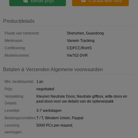
Beste prijs
Contacteer ons
Productdetails
Plaats van herkomst:
Shenzhen, Guandong
Merknaam:
Vanwin Tracking
Certificering:
CE/FCC/RoHS
Modelnummer:
Vw702-DVR
Betalen & Verzenden Algemene voorwaarden
Min. bestelaantal:
1 pc
Prijs:
negotiated
Verpakking
Kleuren Neutrale Doos; Neutrale giftbox, witte doos en
past doos voor uw details van de optieverpakk
Details:
Levertijd:
3-7 werkdagen
Betalingscondities:
T / T, Western Union, Paypal
Levering
5000 PCs per maand;
vermogen: