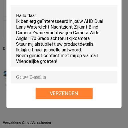
De kabel van BNC en van 4 speld voor facultatieve onderstaand
VERZENDEN
Verpakking & het Verschepen