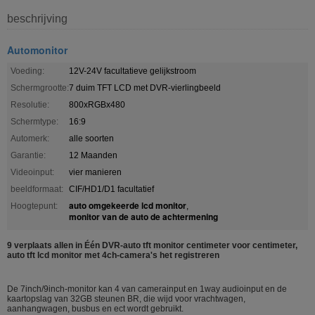
beschrijving
Automonitor
Voeding:
12V-24V facultatieve gelijkstroom
Schermgrootte:
7 duim TFT LCD met DVR-vierlingbeeld
Resolutie:
800xRGBx480
Schermtype:
16:9
Automerk:
alle soorten
Garantie:
12 Maanden
Videoinput:
vier manieren
beeldformaat:
CIF/HD1/D1 facultatief
auto omgekeerde lcd monitor
Hoogtepunt:
,
monitor van de auto de achtermening
9 verplaats allen in Één DVR-auto tft monitor centimeter voor centimeter,
auto tft lcd monitor met 4ch-camera's het registreren
De 7inch/9inch-monitor kan 4 van camerainput en 1way audioinput en de
kaartopslag van 32GB steunen BR, die wijd voor vrachtwagen,
aanhangwagen, busbus en ect wordt gebruikt.