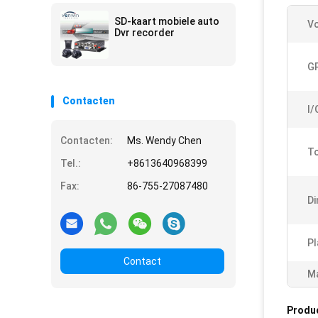
SD-kaart mobiele auto
Vo
Dvr recorder
G
Contacten
I/
Contacten:
Ms. Wendy Chen
To
Tel.:
+8613640968399
Fax:
86-755-27087480
Di
Pl
Contact
Ma
Produ