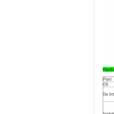
Hoofd
Punt
OS
De Int
Veili