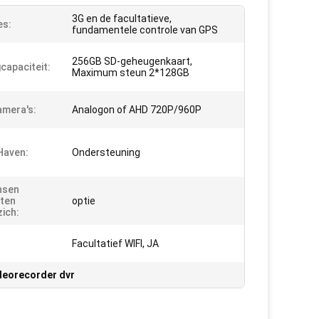
3G en de facultatieve,
es:
fundamentele controle van GPS
256GB SD-geheugenkaart,
capaciteit:
Maximum steun 2*128GB
mera's:
Analogon of AHD 720P/960P
Haven:
Ondersteuning
nsen
ten
optie
ich:
Facultatief WIFI, JA
deorecorder dvr