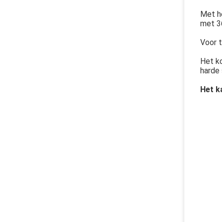
Met h
met 36
Voor t
Het k
harde 
Het k