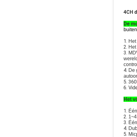
4CH d
De mo
buiten
1.
Het
2.
Het
3.
MDV
werel
contro
4.
De 
autoo
5. 360
6. Vi
Het v
1.
Één
2.
1~4
3.
Één
4.
Dub
5.
Mic