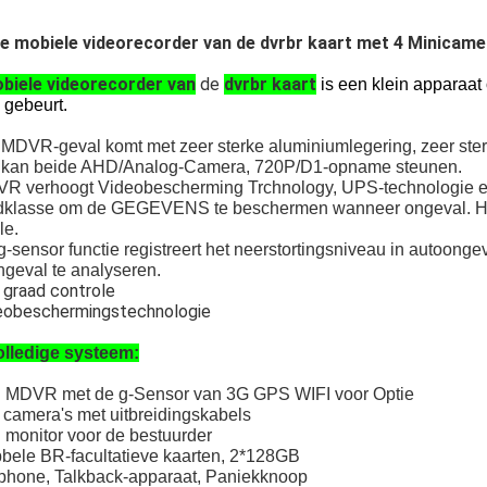
e mobiele videorecorder van de dvrbr kaart met 4 Minicame
biele videorecorder van
de
dvrbr kaart
is een klein apparaat
 gebeurt.
 MDVR-geval komt met zeer sterke
aluminiumlegering, zeer ster
 kan beide AHD/Analog-Camera, 720P/D1-opname steunen.
R verhoogt Videobescherming Trchnology, UPS-technologie en
dklasse om
de GEGEVENS te beschermen wanneer ongeval. Het i
le.
g-sensor functie registreert het neerstortingsniveau in autoon
ngeval te analyseren.
 graad controle
deobeschermingstechnologie
olledige systeem:
 MDVR met de g-Sensor van 3G GPS WIFI voor Optie
 camera's met uitbreidingskabels
 monitor voor de bestuurder
bele BR-facultatieve kaarten, 2*128GB
phone, Talkback-apparaat, Paniekknoop