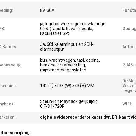
eding:
8V-36V
Functi
ja, Ingebouwde hoge nauwkeurige
PS:
GPS-(facultatieve) module,
Opslag
Facultatief GPS
Ja, 6CH-alarminput en 2CH-
O Kabels:
Autoca
alarmoutput
bus, vrachtwagen, taxi, cabine,
epasselijk:
benzine, graafwerktuig,
RJ45-
mijnvrachtwagenvloten
De Me
mensies:
141 (L) ×133 (W) ×43 (H) MM
Verzet
Tegenz
Steun4ch Playback gelijktijdig
ayback:
WIFI:
CIF/D1/720P
rkeren:
digitale videorecorderbr kaart dvr
,
BR-kaart vi
ctomschrijving