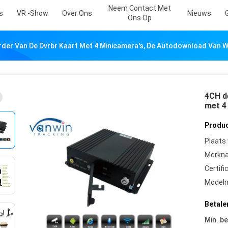
Neem Contact Met
s
VR -show
Over Ons
Nieuws
Ons Op
der Van De Dvrbr Kaart Met 4 Minicamera's, De Autodownload Van W
4CH d
met 4
Produc
Plaats
Merkn
Certifi
Model
Betale
Min. be