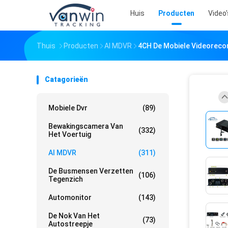
Huis
Producten
Video'
Thuis
Producten
AI MDVR
4CH De Mobiele Videorecor
Catagorieën
Mobiele Dvr
(89)
Bewakingscamera Van
(332)
Het Voertuig
AI MDVR
(311)
De Busmensen Verzetten
(106)
Tegenzich
Automonitor
(143)
De Nok Van Het
(73)
Autostreepje