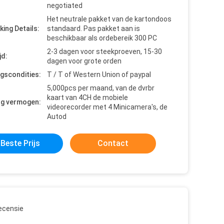
negotiated
Het neutrale pakket van de kartondoos
king Details:
standaard. Pas pakket aan is
beschikbaar als ordebereik 300 PC
2-3 dagen voor steekproeven, 15-30
jd:
dagen voor grote orden
ngscondities:
T / T of Western Union of paypal
5,000pcs per maand, van de dvrbr
kaart van 4CH de mobiele
ng vermogen:
videorecorder met 4 Minicamera's, de
Autod
Beste Prijs
Contact
ecensie