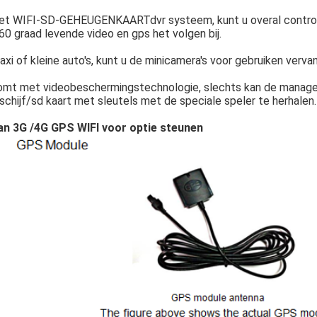
et WIFI-SD-GEHEUGENKAARTdvr systeem, kunt u overal controler
0 graad levende video en gps het volgen bij.
axi of kleine auto's, kunt u de minicamera's voor gebruiken verva
omt met videobeschermingstechnologie, slechts kan de manage
schijf/sd kaart met sleutels met de speciale speler te herhalen.
an 3G /4G GPS WIFI voor optie steunen