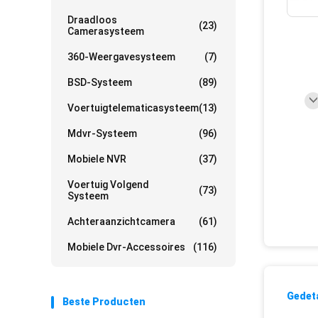
Draadloos
(23)
Camerasysteem
360-Weergavesysteem
(7)
BSD-Systeem
(89)
Voertuigtelematicasysteem
(13)
Mdvr-Systeem
(96)
Mobiele NVR
(37)
Voertuig Volgend
(73)
Systeem
Achteraanzichtcamera
(61)
Mobiele Dvr-Accessoires
(116)
Gedeta
Beste Producten