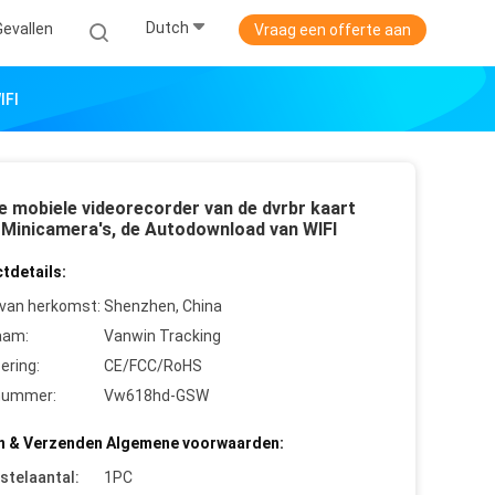
Dutch
Gevallen
Vraag een offerte aan
IFI
e mobiele videorecorder van de dvrbr kaart
 Minicamera's, de Autodownload van WIFI
tdetails:
 van herkomst:
Shenzhen, China
aam:
Vanwin Tracking
cering:
CE/FCC/RoHS
nummer:
Vw618hd-GSW
n & Verzenden Algemene voorwaarden:
stelaantal:
1PC