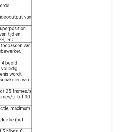
erde
videooutput van
uperposition,
an tijd en
S, enz.
 toepassen van
esbewerker.
, 4 beeld
 volledig
enis wordt
schakelen van
tot 25 frames/s
rames/s, tot 30
ectie, maximum
electie (het
1,5 Mbps, 8