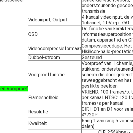
ondersteunende gecode
transmissie
4-kanaal videoinput, de 
Videoinput, Output
1channel; 1.0Vp-p, 75Ω
De functie van karakters
OSD
informatiesuperposition v
datum, apparaat-id en GP
Compressiecodage. Het
Videocompressieformaat
Hisilicon-hallo-prestati
Dubbel-stroom
Gesteund
Voorproef van 1 channle
stikkend, ondersteunend
Voorproeffunctie
scherm die door gebeurt
teweeggebracht en het 
gestikte beelden
 en Voorproef
VRIEND: 100 frames/s, 
Framesnelheid
per kanaal; NTSC: 120 f
frames/s per kanaal
CIF, HD1 en D1 voor sel
Resolutie
4*720P
Rang 1 aan rang 5 voor s
Kwaliteit
dalen)
CIF: 256Kbps ~ 