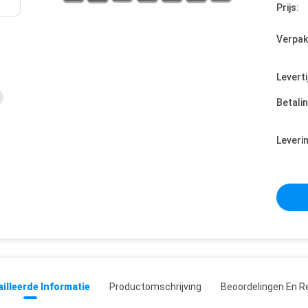
Prijs:
Verpak
Leverti
Betali
Leveri
illeerde Informatie
Productomschrijving
Beoordelingen En R