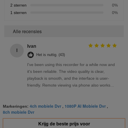
2 sterren
0%
1 sterren
0%
Alle recensies
Ivan
I
Het is nuttig. (43)
I've been using this recorder for a while now and
it's been reliable. The video quality is clear,
playback is smooth, and the interface is user-
friendly. Remote viewing via phone also works
well. Overall, a solid product that meets my
needs.
4ch mobiele Dvr
1080P AI Mobiele Dvr
Markeringen:
,
,
8ch mobiele Dvr
Krijg de beste prijs voor