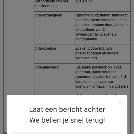
Het Systeem van het
ASF/FAT32
dossierformaat
Videostrategieën
Opname bij opstarten standaard,
ondersteunend vastgestelde die
opname, opname door alarm en
gebeurtenis wordt
teweeggebracht, evenals
handopname
Videozoeken
Zoekend door tijd, type,
opslagapparaat en andere
voorwaarden
Videoplayback
Steunend playback op lokaal
apparaat, ondersteunend
synchrone playback van zelfs 4
kanalen en analyse van
voertuiginformatie in de dossiers
Het steunen vooruitspoelen,
snelle achterwaarts, spel en
pauze, steunen vooruitspoelen
Laat een bericht achter
en snel achteruit bij de snelheid
van 2x, van 4x, van 8x en 16x-,
We bellen je snel terug!
ondersteunend dossierspel van
geselecteerde tijd
Alarm
Input-output alarm
6-kanaal on/off input van het