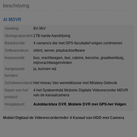
beschrijving
AI MDVR
Voeding:
8V-36V
Opslagcapaciteit:
1TB harde Aandrijving
Basisfunctie:
4 camera's die met GPS-facultatief volgen controleren
Softwaresteun:
cliënt, server, playbacksoftware
toepasselijk:
bus, vrachtwagen, taxi, cabine, benzine, graafwerktuig,
mijnvrachtwagenvloten
Aangepaste
ja, kunnen wij
functies:
Schokweerstand:
Het niveau Van wereldklasse met Milatary-Gebruik
Naam van het
4 het Systeemhdd Mobiele Digitale Videorecorder MDVR
van de kanaalcamera
product:
Autoblackbox DVR
Mobiele DVR met GPS-het Volgen
Hoogtepunt:
,
Mobiel Digitaal de Videorecordermdvr 4 Kanaal van HDD met Camera