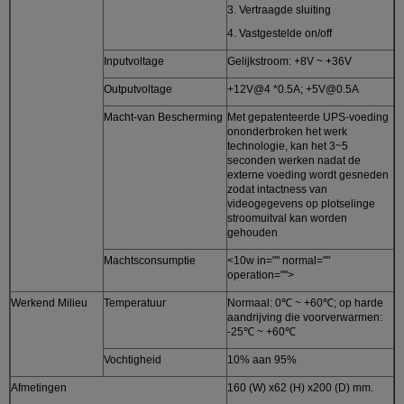
3. Vertraagde sluiting
4. Vastgestelde on/off
Inputvoltage
Gelijkstroom: +8V ~ +36V
Outputvoltage
+12V@4 *0.5A; +5V@0.5A
Macht-van Bescherming
Met gepatenteerde UPS-voeding
ononderbroken het werk
technologie, kan het 3~5
seconden werken nadat de
externe voeding wordt gesneden
zodat intactness van
videogegevens op plotselinge
stroomuitval kan worden
gehouden
Machtsconsumptie
<10w in="" normal=""
operation="">
Werkend Milieu
Temperatuur
Normaal: 0℃ ~ +60℃; op harde
aandrijving die voorverwarmen:
-25℃ ~ +60℃
Vochtigheid
10% aan 95%
Afmetingen
160 (W) x62 (H) x200 (D) mm.