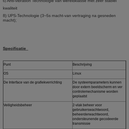
Anti-vibration Technologie van wereldklasse met zeer stabiel
6)
kwaliteit
8) UPS-Technologie (3~5s macht-van vertraging na gesneden
macht);
Specificatie
Punt
Beschrijving
OS
Linux
De Interface van de grafiekverrichting
De systeemparameters kunnen
door extern beeldscherm en ver
controlemechanisme worden
geplaatst
Veiligheidsbeheer
2-vlak beheer voor
gebruikerswachtwoord,
beheerderwachtwoord,
ondersteunende gecodeerde
transmissie