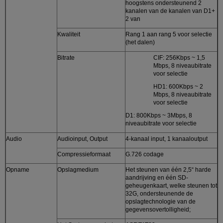
hoogstens ondersteunend 2
kanalen van de kanalen van D1+
2 van
Kwaliteit
Rang 1 aan rang 5 voor selectie
(het dalen)
Bitrate
CIF: 256Kbps ~ 1,5
Mbps, 8 niveaubitrate
voor selectie
HD1: 600Kbps ~ 2
Mbps, 8 niveaubitrate
voor selectie
D1: 800Kbps ~ 3Mbps, 8
niveaubitrate voor selectie
Audio
Audioinput, Output
4-kanaal input, 1 kanaaloutput
Compressieformaat
G.726 codage
Opname
Opslagmedium
Het steunen van één 2,5“ harde
aandrijving en één SD-
geheugenkaart, welke steunen tot
32G, ondersteunende de
opslagtechnologie van de
gegevensovertolligheid;