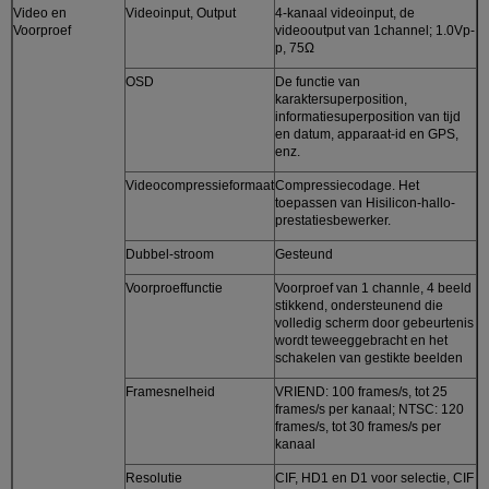
Video en
Videoinput, Output
4-kanaal videoinput, de
Voorproef
videooutput van 1channel; 1.0Vp-
p, 75Ω
OSD
De functie van
karaktersuperposition,
informatiesuperposition van tijd
en datum, apparaat-id en GPS,
enz.
Videocompressieformaat
Compressiecodage. Het
toepassen van Hisilicon-hallo-
prestatiesbewerker.
Dubbel-stroom
Gesteund
Voorproeffunctie
Voorproef van 1 channle, 4 beeld
stikkend, ondersteunend die
volledig scherm door gebeurtenis
wordt teweeggebracht en het
schakelen van gestikte beelden
Framesnelheid
VRIEND: 100 frames/s, tot 25
frames/s per kanaal; NTSC: 120
frames/s, tot 30 frames/s per
kanaal
Resolutie
CIF, HD1 en D1 voor selectie, CIF