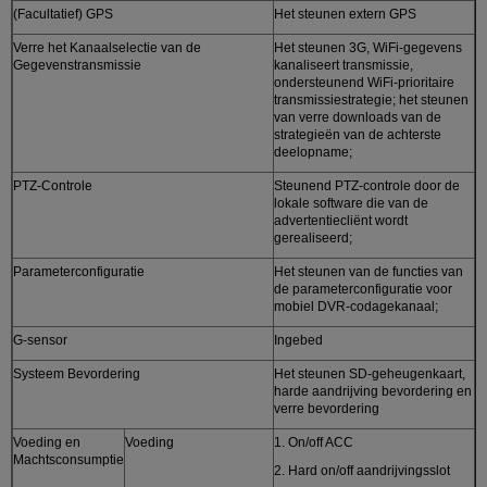
(Facultatief) GPS
Het steunen extern GPS
Verre het Kanaalselectie van de
Het steunen 3G, WiFi-gegevens
Gegevenstransmissie
kanaliseert transmissie,
ondersteunend WiFi-prioritaire
transmissiestrategie; het steunen
van verre downloads van de
strategieën van de achterste
deelopname;
PTZ-Controle
Steunend PTZ-controle door de
lokale software die van de
advertentiecliënt wordt
gerealiseerd;
Parameterconfiguratie
Het steunen van de functies van
de parameterconfiguratie voor
mobiel DVR-codagekanaal;
G-sensor
Ingebed
Systeem Bevordering
Het steunen SD-geheugenkaart,
harde aandrijving bevordering en
verre bevordering
Voeding en
Voeding
1. On/off ACC
Machtsconsumptie
2. Hard on/off aandrijvingsslot