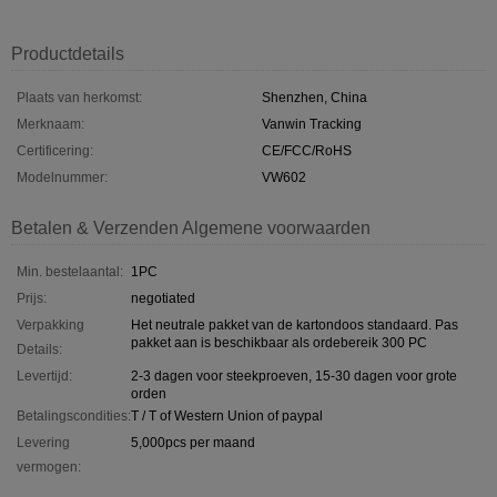
Productdetails
Plaats van herkomst:
Shenzhen, China
Merknaam:
Vanwin Tracking
Certificering:
CE/FCC/RoHS
Modelnummer:
VW602
Betalen & Verzenden Algemene voorwaarden
Min. bestelaantal:
1PC
Prijs:
negotiated
Verpakking
Het neutrale pakket van de kartondoos standaard. Pas
pakket aan is beschikbaar als ordebereik 300 PC
Details:
Levertijd:
2-3 dagen voor steekproeven, 15-30 dagen voor grote
orden
Betalingscondities:
T / T of Western Union of paypal
Levering
5,000pcs per maand
vermogen: