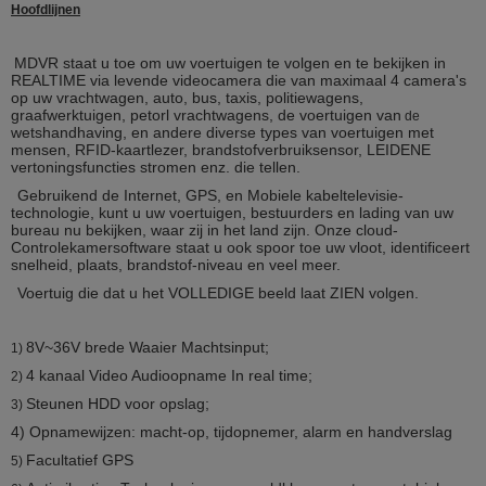
Hoofdlijnen
MDVR staat u toe om uw voertuigen te volgen en te bekijken in
REALTIME via levende videocamera die van maximaal 4 camera's
op uw vrachtwagen, auto, bus, taxis, politiewagens,
graafwerktuigen, petorl vrachtwagens, de voertuigen van
de
wetshandhaving, en andere diverse types van voertuigen met
mensen, RFID-kaartlezer, brandstofverbruiksensor, LEIDENE
vertoningsfuncties stromen enz. die tellen.
Gebruikend de Internet, GPS, en Mobiele kabeltelevisie-
technologie, kunt u uw voertuigen, bestuurders en lading van uw
bureau nu bekijken, waar zij in het land zijn. Onze cloud-
Controlekamersoftware staat u ook spoor toe uw vloot, identificeert
snelheid, plaats, brandstof-niveau en veel meer.
Voertuig die dat u het VOLLEDIGE beeld laat ZIEN volgen.
8V~36V brede Waaier Machtsinput;
1)
4 kanaal Video Audioopname In real time;
2)
Steunen HDD voor opslag;
3)
4) Opnamewijzen: macht-op, tijdopnemer, alarm en handverslag
Facultatief GPS
5)