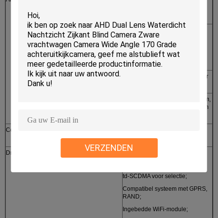
signaalalarm, 1 het alarmoutput
van het kanaal on/off signaal
Alarmopname
Het vooraf opnemen van functie
15 seconden vóór alarm, duur
van opname na alarm kan van
jaren '30 ~ 30min worden
aangepast
Bergruimtealarm
Ondersteunende montages voor
alarm van bergruimte
Functiealarm
GPS-overdreven snelheidsalarm,
versnellingsalarm, het alarm van
de motieopsporing
Communicatie Havens
RS232, RJ45 10M/100M zelf-
aanpasbare netwerkinterface
VERZENDEN
Draadloze (Facultatieve) Transmissie
Ingebedde draadloze de
transmissiemodule van 3G,
WCDMA, CDMA2000, systeem
td-SCDMA voor selectie;
Compatibel systeem met GPRS,
RAND;
Ingebedde WiFi-module;