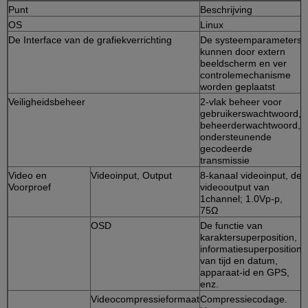
Punt
Beschrijving
OS
Linux
De Interface van de grafiekverrichting
De systeemparameters
kunnen door extern
beeldscherm en ver
controlemechanisme
worden geplaatst
Veiligheidsbeheer
2-vlak beheer voor
gebruikerswachtwoord,
beheerderwachtwoord,
ondersteunende
gecodeerde
transmissie
Video en
Videoinput, Output
8-kanaal videoinput, de
Voorproef
videooutput van
1channel; 1.0Vp-p,
75Ω
OSD
De functie van
karaktersuperposition,
informatiesuperposition
van tijd en datum,
apparaat-id en GPS,
enz.
Videocompressieformaat
Compressiecodage.