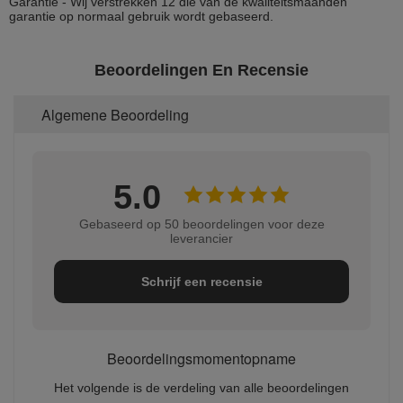
Garantie - Wij verstrekken 12 die van de kwaliteitsmaanden
Systeem Bevordering
Het steunen SD-
garantie op normaal gebruik wordt gebaseerd.
geheugenkaart, harde
aandrijving
bevordering en verre
bevordering
Beoordelingen En Recensie
Voeding en
Voeding
On/off ACC
1.
Machtsconsumptie
Hard on/off
2.
Algemene Beoordeling
aandrijvingsslot
Vertraagde sluiting
3.
Vastgestelde on/off
4.
Inputvoltage
Gelijkstroom: +8V ~
5.0
+36V
Outputvoltage
+12V@4 *A
Gebaseerd op 50 beoordelingen voor deze
Macht-van Bescherming
Met gepatenteerde
leverancier
UPS-voeding
ononderbroken het
Schrijf een recensie
werk technologie, kan
het 3~5 seconden
werken nadat de
externe voeding wordt
gesneden zodat
Beoordelingsmomentopname
intactness van
videogegevens op
Het volgende is de verdeling van alle beoordelingen
plotselinge