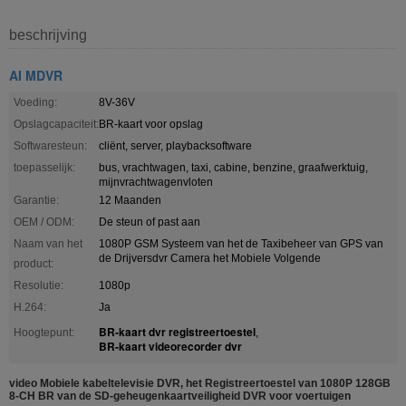
beschrijving
AI MDVR
Voeding:
8V-36V
Opslagcapaciteit:
BR-kaart voor opslag
Softwaresteun:
cliënt, server, playbacksoftware
toepasselijk:
bus, vrachtwagen, taxi, cabine, benzine, graafwerktuig,
mijnvrachtwagenvloten
Garantie:
12 Maanden
OEM / ODM:
De steun of past aan
Naam van het
1080P GSM Systeem van het de Taxibeheer van GPS van
de Drijversdvr Camera het Mobiele Volgende
product:
Resolutie:
1080p
H.264:
Ja
BR-kaart dvr registreertoestel
Hoogtepunt:
,
BR-kaart videorecorder dvr
video Mobiele kabeltelevisie DVR, het Registreertoestel van 1080P 128GB
8-CH BR van de SD-geheugenkaartveiligheid DVR voor voertuigen