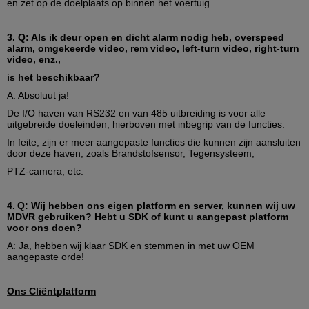
en zet op de doelplaats op binnen het voertuig.
dossierspel van
geselecteerde tijd
Alarm
Input-output alarm
6-kanaal on/off input
3.
Q: Als ik deur open en dicht alarm nodig heb, overspeed
van het signaalalarm, 1
alarm, omgekeerde video, rem video, left-turn video, right-turn
het alarmoutput van
video, enz.,
het kanaal on/off
signaal
is het beschikbaar?
Alarmopname
Het vooraf opnemen
A: Absoluut ja!
van functie 15
De I/O haven van RS232 en van 485 uitbreiding is voor alle
seconden vóór alarm,
uitgebreide doeleinden, hierboven met inbegrip van de functies.
duur van opname na
alarm kan van jaren
In feite, zijn er meer aangepaste functies die kunnen zijn aansluiten
'30 ~ 30min worden
door deze haven, zoals Brandstofsensor, Tegensysteem,
aangepast
PTZ-camera, etc.
Bergruimtealarm
Ondersteunende
montages voor alarm
van bergruimte
4.
Q: Wij hebben ons eigen platform en server, kunnen wij uw
Functiealarm
GPS-overdreven
MDVR gebruiken? Hebt u SDK of kunt u aangepast platform
voor ons doen?
snelheidsalarm,
versnellingsalarm, het
A: Ja, hebben wij klaar SDK en stemmen in met uw OEM
alarm van de
aangepaste orde!
motieopsporing
Communicatie Havens
RS232,
Ons Cliëntplatform
Draadloze (Facultatieve) Transmissie
Ingebedde draadloze
de transmissiemodule