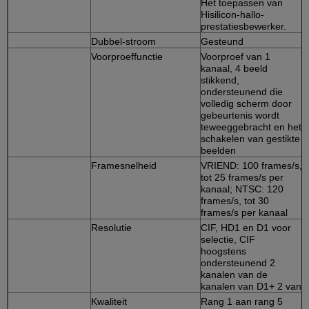
Het toepassen van
Hisilicon-hallo-
prestatiesbewerker.
Dubbel-stroom
Gesteund
Voorproeffunctie
Voorproef van 1
kanaal, 4 beeld
stikkend,
ondersteunend die
volledig scherm door
gebeurtenis wordt
teweeggebracht en het
schakelen van gestikte
beelden
Framesnelheid
VRIEND: 100 frames/s,
tot 25 frames/s per
kanaal; NTSC: 120
frames/s, tot 30
frames/s per kanaal
Resolutie
CIF, HD1 en D1 voor
selectie, CIF
hoogstens
ondersteunend 2
kanalen van de
kanalen van D1+ 2 van
Kwaliteit
Rang 1 aan rang 5