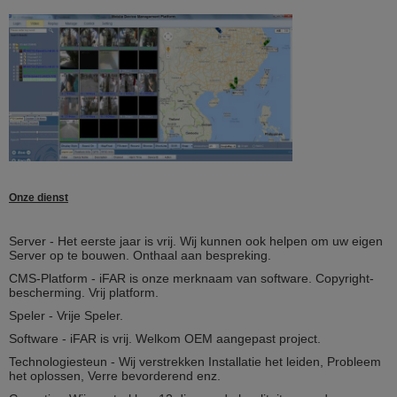
van 3G, WCDMA,
CDMA2000, systeem
td-SCDMA voor
selectie;
Compatibel systeem
met GPRS, RAND;
(Facultatief) GPS
Het steunen extern
GPS, WIFI-download
Verre het Kanaalselectie van de
Het steunen 3G; het
Gegevenstransmissie
steunen van verre
downloads van de
strategieën van de
Onze dienst
achterste deelopname;
PTZ-Controle
Steunend PTZ-controle
door de lokale software
Server - Het eerste jaar is vrij. Wij kunnen ook helpen om uw eigen
die van de
Server op te bouwen. Onthaal aan bespreking.
advertentiecliënt wordt
CMS-Platform - iFAR is onze merknaam van software. Copyright-
gerealiseerd;
bescherming. Vrij platform.
Parameterconfiguratie
Het steunen van de
Speler - Vrije Speler.
functies van de
parameterconfiguratie
Software - iFAR is vrij. Welkom OEM aangepast project.
voor mobiel DVR-
Technologiesteun - Wij verstrekken Installatie het leiden, Probleem
codagekanaal;
het oplossen, Verre bevorderend enz.
G-sensor
Ingebed