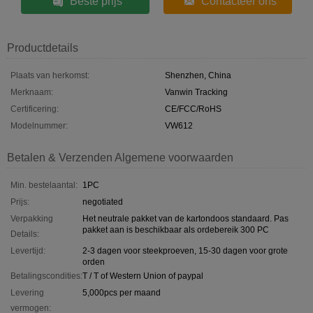
Beste prijs
Contacteer ons
Productdetails
Plaats van herkomst:
Shenzhen, China
Merknaam:
Vanwin Tracking
Certificering:
CE/FCC/RoHS
Modelnummer:
VW612
Betalen & Verzenden Algemene voorwaarden
Min. bestelaantal:
1PC
Prijs:
negotiated
Verpakking
Het neutrale pakket van de kartondoos standaard. Pas
pakket aan is beschikbaar als ordebereik 300 PC
Details:
Levertijd:
2-3 dagen voor steekproeven, 15-30 dagen voor grote
orden
Betalingscondities:
T / T of Western Union of paypal
Levering
5,000pcs per maand
vermogen: