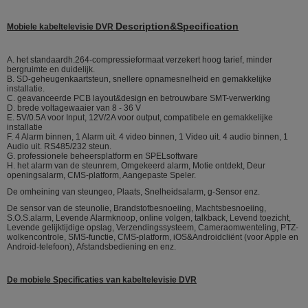
Description&Specification
Mobiele kabeltelevisie DVR
A. het standaardh.264-compressieformaat verzekert hoog tarief, minder
bergruimte en duidelijk.
B. SD-geheugenkaartsteun, snellere opnamesnelheid en gemakkelijke
installatie.
C. geavanceerde PCB layout&design en betrouwbare SMT-verwerking
D. brede voltagewaaier van 8 - 36 V
E. 5V/0.5A voor Input, 12V/2A voor output, compatibele en gemakkelijke
installatie
F. 4 Alarm binnen, 1 Alarm uit. 4 video binnen, 1 Video uit. 4 audio binnen, 1
Audio uit. RS485/232 steun.
G. professionele beheersplatform en SPELsoftware
H. het alarm van de steunrem, Omgekeerd alarm, Motie ontdekt, Deur
openingsalarm, CMS-platform, Aangepaste Speler.
De omheining van steungeo, Plaats, Snelheidsalarm, g-Sensor enz.
De sensor van de steunolie, Brandstofbesnoeiing, Machtsbesnoeiing,
S.O.S.alarm, Levende Alarmknoop, online volgen, talkback, Levend toezicht,
Levende gelijktijdige opslag, Verzendingssysteem, Cameraomwenteling, PTZ-
wolkencontrole, SMS-functie, CMS-platform, iOS&Androidcliënt (voor Apple en
Android-telefoon), Afstandsbediening en enz.
De mobiele Specificaties van kabeltelevisie DVR