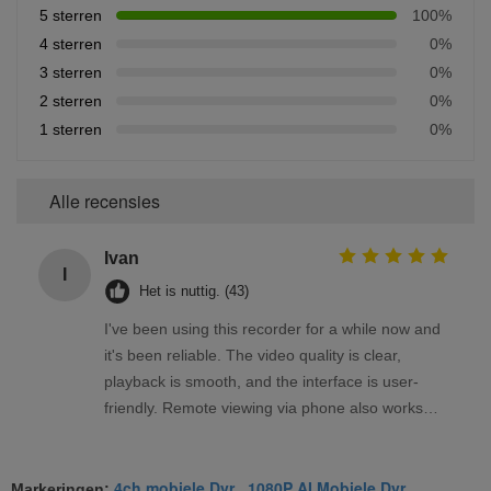
stroomuitval kan
5 sterren
100%
worden gehouden
4 sterren
0%
Machtsconsumptie
<10w in="" normal=""
operation="">
3 sterren
0%
Werkend Milieu
Temperatuur
Normaal: 0℃ ~ +60℃;
2 sterren
0%
op harde aandrijving
die voorverwarmen:
1 sterren
0%
-25℃ ~ +60℃
Vochtigheid
10% aan 95%
Alle recensies
Ivan
I
Het is nuttig. (43)
I've been using this recorder for a while now and
it's been reliable. The video quality is clear,
playback is smooth, and the interface is user-
friendly. Remote viewing via phone also works
well. Overall, a solid product that meets my
needs.
4ch mobiele Dvr
1080P AI Mobiele Dvr
Markeringen:
,
,