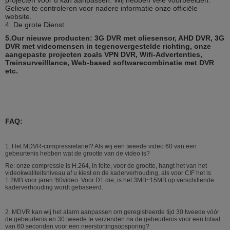
Gelieve te controleren voor nadere informatie onze officiële
(Facultatief) GPS
Het steunen extern GPS
website.
4. De grote Dienst.
Verre het Kanaalselectie van de
Het steunen 3G; het steunen
Gegevenstransmissie
van verre downloads van de
5.Our nieuwe producten: 3G DVR met oliesensor, AHD DVR, 3G
strategieën van
de
achterste
DVR met videomensen in tegenovergestelde richting, onze
deelopname
;
aangepaste projecten zoals VPN DVR, Wifi-Advertenties,
PTZ-Controle
Steunend PTZ-controle door de
Treinsurveilllance, Web-based softwarecombinatie met DVR
lokale software die van de
etc.
advertentiecliënt wordt
gerealiseerd;
Parameterconfiguratie
Het steunen van de functies van
de parameterconfiguratie voor
mobiel DVR-codagekanaal;
FAQ:
G-sensor
Ingebed
Systeem Bevordering
Het steunen SD-geheugenkaart,
harde aandrijving bevordering en
1.
Het MDVR-compressietarief? Als wij een tweede video 60 van een
verre bevordering
gebeurtenis hebben wat de grootte van de video is?
Voeding
en
Voeding
1.
On/off ACC
Re: onze compressie is H.264, in feite, voor de grootte, hangt het van het
Machtsconsumptie
videokwaliteitsniveau af u kiest en de kaderverhouding, als voor CIF het is
2.
Hard on/off aandrijvingsslot
1.2MB voor jaren '60video. Voor D1 die, is het 3MB~15MB op verschillende
3.
Vertraagde sluiting
kaderverhouding wordt gebaseerd.
4.
Vastgestelde on/off
2. MDVR kan wij het alarm aanpassen om geregistreerde tijd 30 tweede vóór
Inputvoltage
Gelijkstroom: +8V ~ +36V
de gebeurtenis en 30 tweede te verzenden na de gebeurtenis voor een totaal
van 60 seconden voor een neerstortingsopsporing?
Outputvoltage
+12V@4 *A