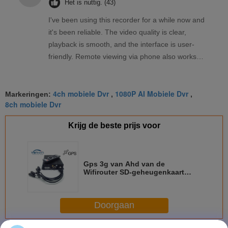
Het is nuttig. (43)
I've been using this recorder for a while now and
it's been reliable. The video quality is clear,
playback is smooth, and the interface is user-
friendly. Remote viewing via phone also works
well. Overall, a solid product that meets my
needs.
4ch mobiele Dvr
1080P AI Mobiele Dvr
Markeringen:
,
,
8ch mobiele Dvr
Krijg de beste prijs voor
Gps 3g van Ahd van de
Wifirouter SD-geheugenkaart
Mobiele DVR, Schok - camera
720p van de Bewijs de
autozwarte doos
Doorgaan