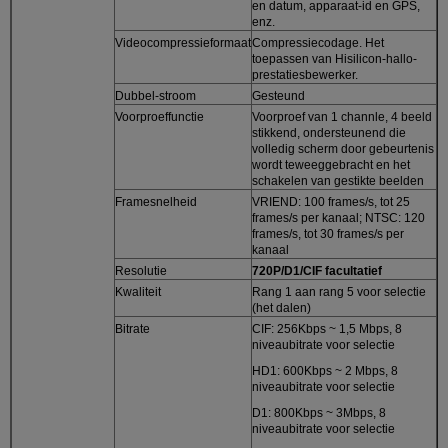
en datum, apparaat-id en GPS,
enz.
Videocompressieformaat
Compressiecodage. Het
toepassen van Hisilicon-hallo-
prestatiesbewerker.
Dubbel-stroom
Gesteund
Voorproeffunctie
Voorproef van 1 channle, 4 beeld
stikkend, ondersteunend die
volledig scherm door gebeurtenis
wordt teweeggebracht en het
schakelen van gestikte beelden
Framesnelheid
VRIEND: 100 frames/s, tot 25
frames/s per kanaal; NTSC: 120
frames/s, tot 30 frames/s per
kanaal
Resolutie
720P/D1/CIF facultatief
Kwaliteit
Rang 1 aan rang 5 voor selectie
(het dalen)
Bitrate
CIF: 256Kbps ~ 1,5 Mbps, 8
niveaubitrate voor selectie
HD1: 600Kbps ~ 2 Mbps, 8
niveaubitrate voor selectie
D1: 800Kbps ~ 3Mbps, 8
niveaubitrate voor selectie