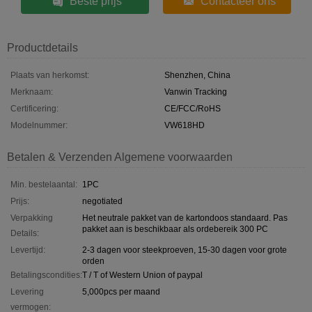
Beste prijs
Contacteer ons
Productdetails
Plaats van herkomst:
Shenzhen, China
Merknaam:
Vanwin Tracking
Certificering:
CE/FCC/RoHS
Modelnummer:
VW618HD
Betalen & Verzenden Algemene voorwaarden
Min. bestelaantal:
1PC
Prijs:
negotiated
Verpakking
Het neutrale pakket van de kartondoos standaard. Pas
pakket aan is beschikbaar als ordebereik 300 PC
Details:
Levertijd:
2-3 dagen voor steekproeven, 15-30 dagen voor grote
orden
Betalingscondities:
T / T of Western Union of paypal
Levering
5,000pcs per maand
vermogen: