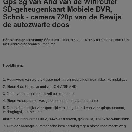
Gps 3g van Ahd van de Wifirouter
SD-geheugenkaart Mobiele DVR,
Schok - camera 720p van de Bewijs
de autozwarte doos
Één volledige uitrusting:
één mdvr + van BR card+4 de Autocamera's van PCs
met Uitbreidingscables+ monitor
Hoofdlijnen:
1. Het niveau van wereldklasse met militair gebruik en gemakkelijke installatie
2. Steun 4 de Camerainput van CH 720P AHD
3. 2 jaar vrije garantie, en livetime maintaince
4. Steun Autoopname, vastgestelde opname, alarmopname
5. De onafhankelijke vertragen-tijd van kring, brand-van vertragingsopname,
vertragingstijd is settable
alarm
6.
6 binnen met uit 2, RJ45-Lan haven, g-Sensor, RS232/485-interface
7. UPS-technologie
Automatische bescherming tegen plotselinge macht weg