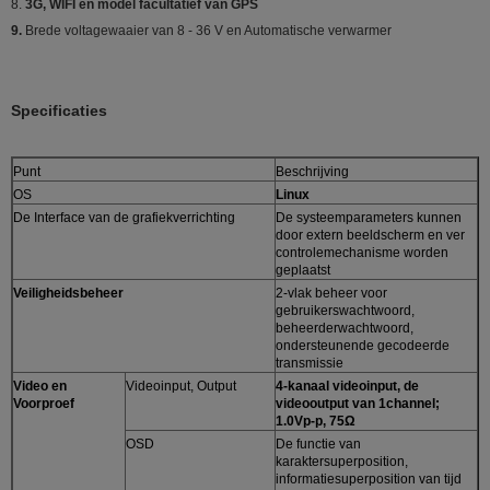
8.
3G, WIFI en model facultatief van GPS
9.
Brede voltagewaaier van 8 - 36 V en Automatische verwarmer
Specificaties
Punt
Beschrijving
OS
Linux
De Interface van de grafiekverrichting
De systeemparameters kunnen
door extern beeldscherm en ver
controlemechanisme worden
geplaatst
Veiligheidsbeheer
2-vlak beheer voor
gebruikerswachtwoord,
beheerderwachtwoord,
ondersteunende gecodeerde
transmissie
Video en
Videoinput, Output
4-kanaal videoinput, de
Voorproef
videooutput van 1channel;
1.0Vp-p, 75Ω
OSD
De functie van
karaktersuperposition,
informatiesuperposition van tijd