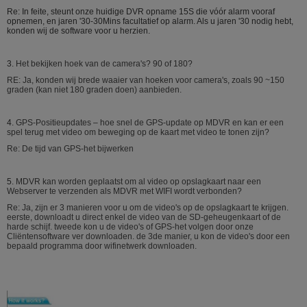
Macht-van
Met gepatenteerde UPS-voeding
Re: In feite, steunt onze huidige DVR opname 15S die vóór alarm vooraf
opnemen, en jaren '30-30Mins facultatief op alarm. Als u jaren '30 nodig hebt,
Bescherming
ononderbroken het werk
konden wij de software voor u herzien.
technologie, kan het 3~5
seconden werken nadat de
externe voeding wordt gesneden
3.
Het bekijken hoek van de camera's? 90 of 180?
zodat intactness van
videogegevens op plotselinge
RE: Ja, konden wij brede waaier van hoeken voor camera's, zoals 90 ~150
stroomuitval kan worden
graden (kan niet 180 graden doen) aanbieden.
gehouden
Machtsconsumptie
<10w in="" normal=""
4.
GPS-Positieupdates – hoe snel de GPS-update op MDVR en kan er een
operation="">
spel terug met video om beweging op de kaart met video te tonen zijn?
Werkend Milieu
Temperatuur
Normaal: 0
℃
~ +60℃; op harde
Re: De tijd van GPS-het bijwerken
aandrijving die voorverwarmen:
-25
℃
~ +60℃
Vochtigheid
10% aan 95%
5.
MDVR kan worden geplaatst om al video op opslagkaart naar een
Afmetingen
160 (W) x62 (H) x200 (D) mm.
Webserver te verzenden als MDVR met WIFI wordt verbonden?
Gewicht
Netto: bruto 1000g: 1500g
Re: Ja, zijn er 3 manieren voor u om de video's op de opslagkaart te krijgen.
eerste, downloadt u direct enkel de video van de SD-geheugenkaart of de
harde schijf. tweede kon u de video's of GPS-het volgen door onze
Cliëntensoftware ver downloaden. de 3de manier, u kon de video's door een
bepaald programma door wifinetwerk downloaden.