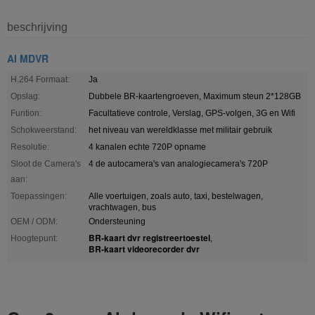
beschrijving
AI MDVR
H.264 Formaat:
Ja
Opslag:
Dubbele BR-kaartengroeven, Maximum steun 2*128GB
Funtion:
Facultatieve controle, Verslag, GPS-volgen, 3G en Wifi
Schokweerstand:
het niveau van wereldklasse met militair gebruik
Resolutie:
4 kanalen echte 720P opname
Sloot de Camera's
4 de autocamera's van analogiecamera's 720P
aan:
Toepassingen:
Alle voertuigen, zoals auto, taxi, bestelwagen,
vrachtwagen, bus
OEM / ODM:
Ondersteuning
BR-kaart dvr registreertoestel
Hoogtepunt:
,
BR-kaart videorecorder dvr